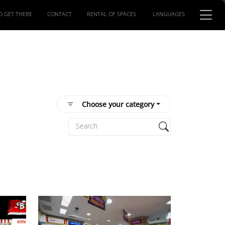
O GET THERE
CONTACT
RENTAL OF SPACES
LANGUAGES
Choose your category