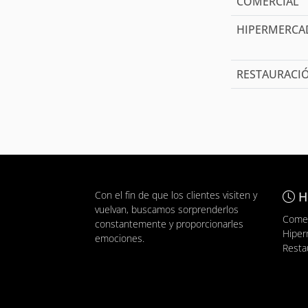
COMERCIAL
HIPERMERC
RESTAURACI
Con el fin de que los clientes visiten y
H
vuelvan, buscamos sorprenderlos
Comer
constantemente y proporcionarles
Hiper
emociones.
Resta